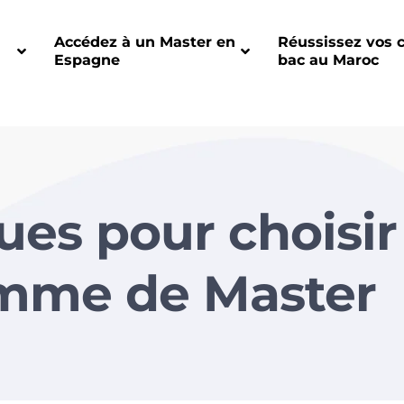
Accédez à un Master en
Réussissez vos 
Espagne
bac au Maroc
ues pour choisir
mme de Master